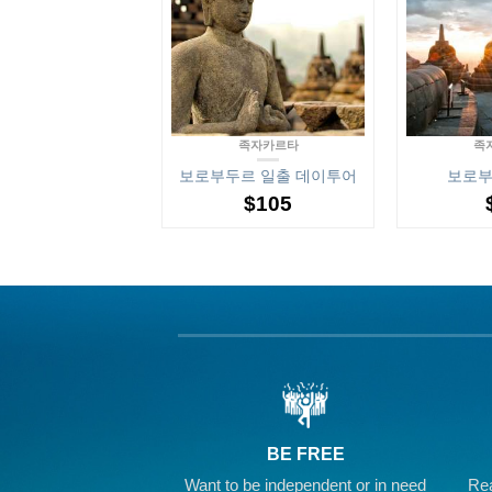
족자카르타
족자카르타
족
타 핵심 데이투어
보로부두르 일출 데이투어
보로부
$
50
$
105
BE FREE
Want to be independent or in need
Rea