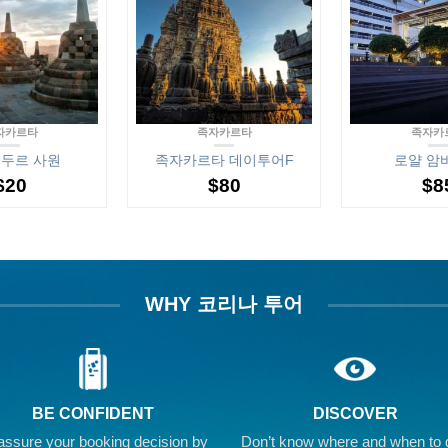
자카르타
족자카르타
족자카
두르 사원
족자카르타 데이투어F
로얄 암
$
20
$
80
$
8
WHY 코리나 투어
BE CONFIDENT
DISCOVER
ssure your booking decision by
Don’t know where and when to 