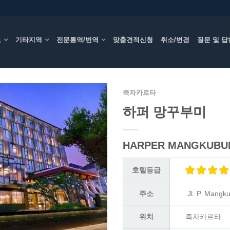
보
기타지역
전문통역/번역
맞춤견적신청
취소/변경
질문 및 답
족자카르타
하퍼 망꾸부미
HARPER MANGKUBU
호텔등급
주소
Jl. P. Mang
위치
족자카르타