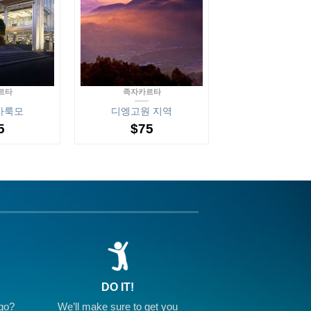
르타
족자카르타
바룩모
디엥고원 지역
5
$
75
DO IT!
go?
We’ll make sure to get you