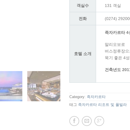
객실수
131 객실
전화
(0274) 2920
족자카르타 4
말리오보로 
버스정류장으로
호텔 소개
묵기 좋은 4
건축년도 2011
Category:
족자카르타
태그
족자카르타 리조트 및 풀빌라