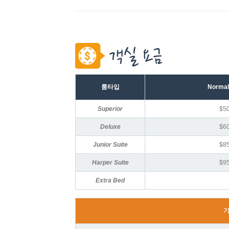
룸타입
Norma
Superior
$5
Deluxe
$6
Junior Suite
$8
Harper Suite
$9
Extra Bed
기