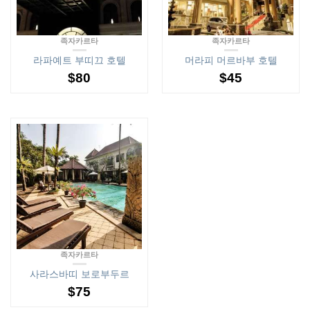
족자카르타
족자카르타
라파예트 부띠끄 호텔
머라피 머르바부 호텔
$
80
$
45
족자카르타
사라스바띠 보로부두르
$
75