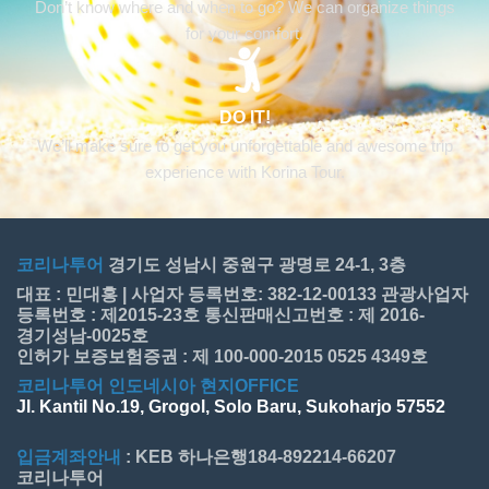
Don’t know where and when to go? We can organize things
for your comfort.
DO IT!
We’ll make sure to get you unforgettable and awesome trip
experience with Korina Tour.
코리나투어
경기도 성남시 중원구 광명로 24-1, 3층
대표 : 민대홍 | 사업자 등록번호: 382-12-00133 관광사업자
등록번호 : 제2015-23호 통신판매신고번호 : 제 2016-
경기성남-0025호
인허가 보증보험증권 : 제 100-000-2015 0525 4349호
코리나투어 인도네시아 현지OFFICE
Jl. Kantil No.19, Grogol, Solo Baru, Sukoharjo 57552
입금계좌안내
: KEB 하나은행184-892214-66207
코리나투어