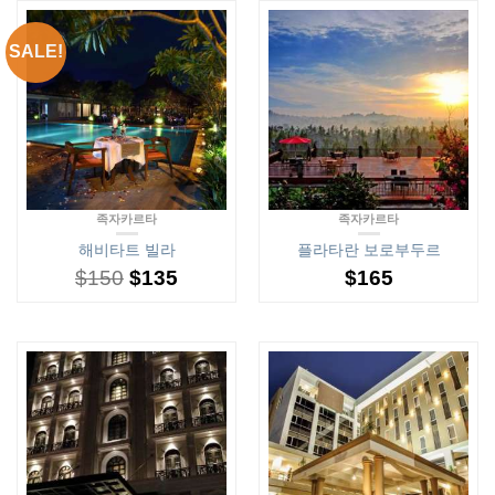
SALE!
족자카르타
족자카르타
해비타트 빌라
플라타란 보로부두르
$
150
$
135
$
165