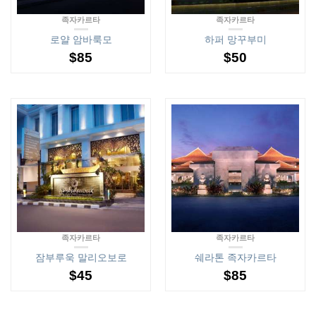
족자카르타
족자카르타
로얄 암바룩모
하퍼 망꾸부미
$
85
$
50
족자카르타
족자카르타
잠부루욱 말리오보로
쉐라톤 족자카르타
$
45
$
85