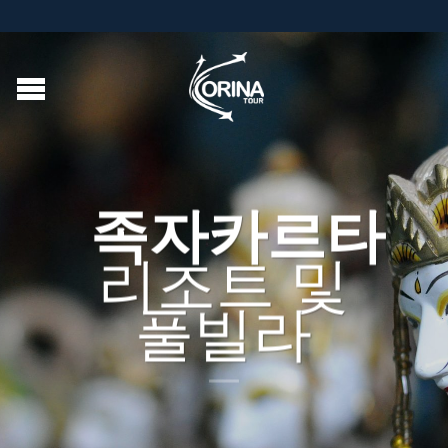
족자카르타
리조트 및
풀빌라