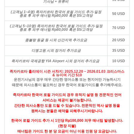
기사님 + 유류비
(고객님 1~4명) 족자카르타 한국어 로컬 가이드 추가-일정
50 USD
종료 후 의무 매너팁 Rp80,000 혹은 $5/고객당
(고객님 5~10명) 족자카르타 한국어 로컬 가이드 추가-일정
70 USD
종료 후 의무 매너팁 Rp80,000 혹은 $5/고객당
좀블랑 동굴 등 시외 산간지역 추가요금
20 USD
디엥고원 시외 장거리 추가요금
35 USD
족자카르타 국제공항 YIA Airport 시외 장거리 추가요금
10 USD
족자카르타 홀리데이 시즌 서차지:
2025.12.20 ~ 2026.01.03 크리스마스
& 뉴이여 기간 $10
운전기사님의 경우 매우 간단한 영어소통 또는 현지어만 가능하시기
때문에
의사소통이 필요하신 경우 한국어 로컬가이드를 추가해주세요.
족자카르타 한국어 로컬 가이드의 경우 유적지 설명 등 전문적인 언어
서비스는 제공이 불가능합니다.
간단한 의사소통만 도움 드릴 수 있습니다. 전문적인 역사 설명 등을
원하시는 분들은 예약을 피해주시기바랍니다.
한국어 로컬 가이드 추가 시 1인당 Rp100,000 의무 매너팁 발생합니다.
(현장 지불)
매너팁은 가이드 한 분 당 요금이 아닌 이용 인원 당 요금입니다.