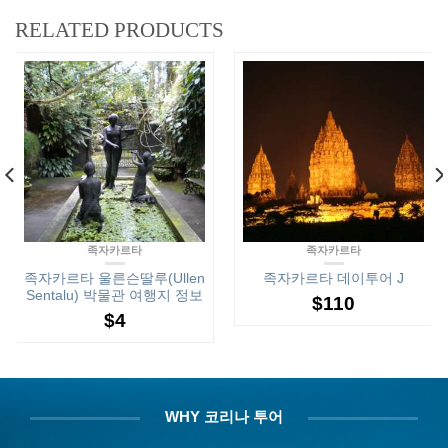
RELATED PRODUCTS
족자카르타
족자카르타
족자카르타 울른슨딸루(Ullen
족자카르타 데이투어 J
Sentalu) 박물관 여행지 정보
$
110
$
4
WHY 코리나 투어