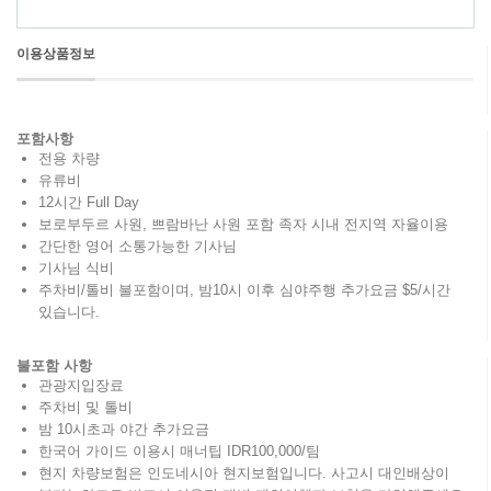
이용상품정보
포함사항
전용 차량
유류비
12시간 Full Day
보로부두르 사원, 쁘람바난 사원 포함 족자 시내 전지역 자율이용
간단한 영어 소통가능한 기사님
기사님 식비
주차비/톨비 불포함이며, 밤10시 이후 심야주행 추가요금 $5/시간
있습니다.
불포함 사항
관광지입장료
주차비 및 톨비
밤 10시초과 야간 추가요금
한국어 가이드 이용시 매너팁 IDR100,000/팀
현지 차량보험은 인도네시아 현지보험입니다. 사고시 대인배상이