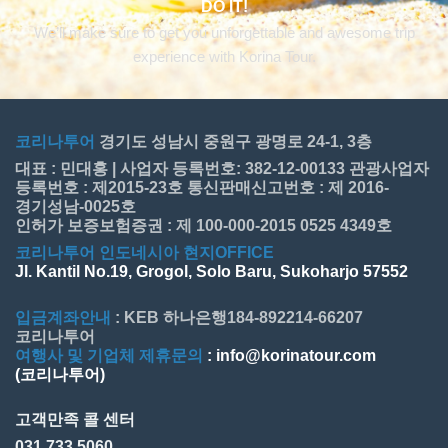
DO IT!
We’ll make sure to get you unforgettable and awesome trip
experience with Korina Tour.
코리나투어
경기도 성남시 중원구 광명로 24-1, 3층
대표 : 민대홍 | 사업자 등록번호: 382-12-00133 관광사업자
등록번호 : 제2015-23호 통신판매신고번호 : 제 2016-
경기성남-0025호
인허가 보증보험증권 : 제 100-000-2015 0525 4349호
코리나투어 인도네시아 현지OFFICE
Jl. Kantil No.19, Grogol, Solo Baru, Sukoharjo 57552
입금계좌안내
: KEB 하나은행184-892214-66207
코리나투어
여행사 및 기업체 제휴문의
: info@korinatour.com
(코리나투어)
고객만족 콜 센터
031.733.5060