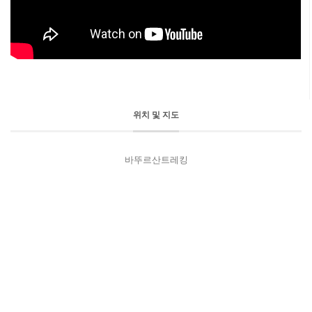
위치 및 지도
바뚜르산트레킹