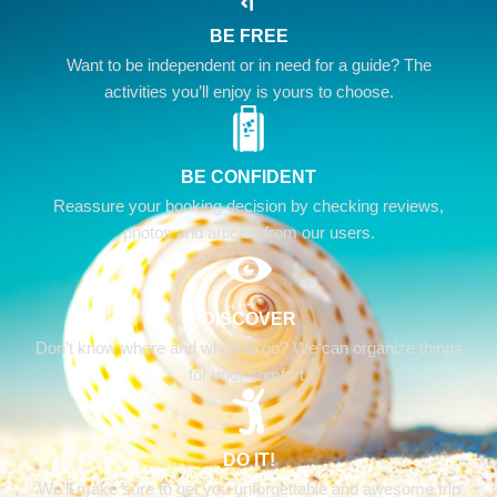
BE FREE
Want to be independent or in need for a guide? The
activities you’ll enjoy is yours to choose.
BE CONFIDENT
Reassure your booking decision by checking reviews,
photos and articles from our users.
DISCOVER
Don’t know where and when to go? We can organize things
for your comfort.
DO IT!
We’ll make sure to get you unforgettable and awesome trip