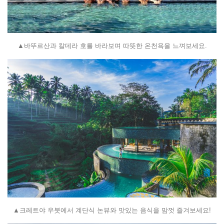
▲
바뚜르산과 칼데라 호를 바라보며
따뜻한
온천욕을
느껴보세요.
▲크레트야 우붓에서
계단식
논뷰와
맛있는 음식을 맘껏 즐겨보세요!