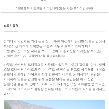
*호텔 왕복 픽업 포함 가격입니다 (전용 차량/ 프라이빗 투어)
스토리텔링
발리에서
세
번째로 가장
높은
산,
바뚜르
화
산에서
웅장한
일출을 감상해
보세요
.
산
아래에
모여있는
구름과
바뚜르
호수의 조화가
마치
그림같이
신비로운
자태를
보이고 있어요
. 활화산을 트래킹할 수 있는
기회는 흔치 않기 때문에 더욱 특별하답니다.
바뚜르 산에서의 트래킹으로 시작되는 일정은 다음과 같아요. 먼저, 새벽
호텔 로비에서 가이드와 만나 바뚜르 산 베이스 캠프로 이동해요. 베이스
캠프에서 트레킹 가이드와 함께 안전하게 바투르 산 정상까지 등반을
시작하여 일출을 감상한 뒤에 온천을 원하는 손님들은 야외 천연
온천욕을 즐길 수 있어요. 그 후, 우붓에서 가장 멋진 데이클럽 중 하나인
크레트야 우붓에서 뜨갈랄랑 논뷰를 배경으로 자유롭게 식사를 즐기시면
돼요.