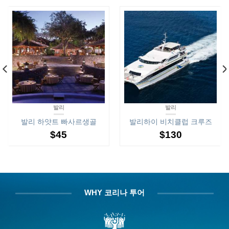
발리
발리
발리 하얏트 빠사르생골
발리하이 비치클럽 크루즈
$
45
$
130
WHY 코리나 투어