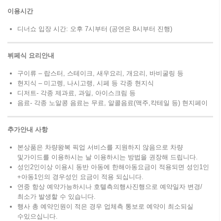
이용시간
디너쇼 입장 시간: 오후 7시부터 (공연은 8시부터 진행)
뷔페식 요리안내
구이류 – 랍스터, 스테이크, 새우요리, 개요리, 바비굴링 등
현지식 – 미고렝, 나시고랭, 시페 등 각종 현지식
디저트- 각종 제과료, 과일, 아이스크림 등
음료- 각종 노알콩 음료는 무료, 알콜음료(맥주,칵테일 등) 현지페이
추가안내 사항
본상품은 차량왕복 픽업 서비스를 지원하지 않음으로 차량
및가이드를 이용하시는 날 이용하시는 방법을 권장해 드립니다.
성인2인이상 이용시 동반 아동에 한해아동요금이 적용되면 성인1인
+아동1인의 경우성인 요금이 적용 되십니다.
연중 항상 예약가능하시나 호텔측의행사진행으로 예약일자 변경/
최소가 발생할 수 있습니다.
행사 총 예약인원이 적은 경우 업체측 통보로 예약이 최소되실
수있으십니다.