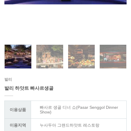
발리
발리 하얏트 빠사르생골
빠사르 생골 디너 쇼(Pasar Senggol Dinner
이용상품
Show)
이용지역
누사두아 그랜드하얏트 레스토랑