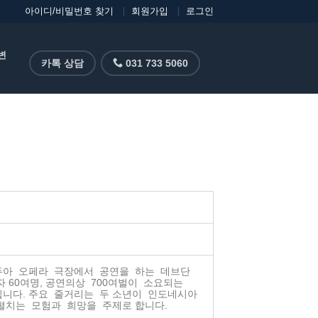
아이디/비밀번호 찾기
회원가입
로그인
변
카톡 상담
031 733 5060
두아 오페라 극장에서 공연을 하는 데브단
자 60여명, 공연의상 700여벌이 소요되는
입니다. 주요 줄거리는 두 소년이 인도네시아
펼치는 모험과 희망을 주제로 합니다.