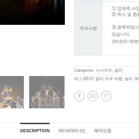
① 업체측 사
② 취소 및 
③ 왕복픽업서
주의사항
있습니다.
(최대15~30
Categories:
누사두아
,
발리
태그
BEST 발리 자유 여행
,
발리 
DESCRIPTION
REVIEWS (0)
예약신청