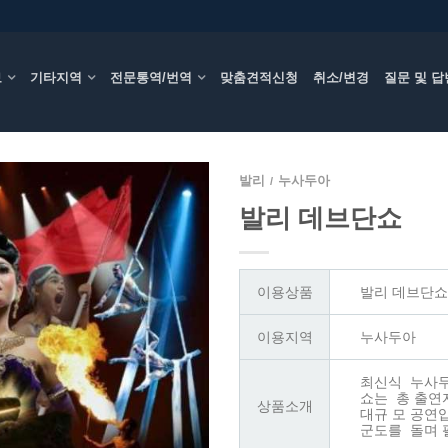
보
기타지역
전문통역/번역
맞춤견적신청
취소/변경
질문 및 답
발리
누사두아
/
발리 데브단쇼
이용상품
발리 데브단쇼
이용지역
누사두아
최신식 누사
쇼는 총 출연
상품소개
대규 모 공연
군도를 돌며 