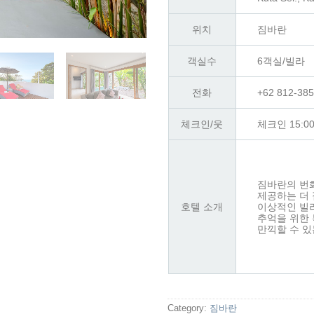
위치
짐바란
객실수
6객실/빌라
전화
+62 812-38
체크인/웃
체크인 15:00
짐바란의 번
제공하는 더 
호텔 소개
이상적인 빌
추억을 위한 
만끽할 수 있
Category:
짐바란