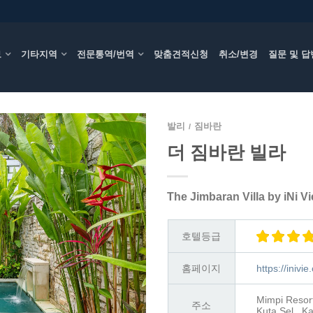
보
기타지역
전문통역/번역
맞춤견적신청
취소/변경
질문 및 답
발리
짐바란
/
더 짐바란 빌라
The Jimbaran Villa by iNi Vi
호텔등급
홈페이지
https://iniv
Mimpi Resort
주소
Kuta Sel., K