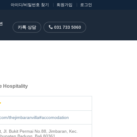
아이디/비밀번호 찾기
회원가입
로그인
변
카톡 상담
031 733 5060
e Hospitality
ie.com/thejimbaranvilla#accomodation
, Jl. Bukit Permai No.88, Jimbaran, Kec.
abupaten Badung, Bali 80361