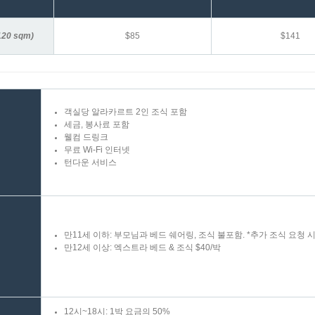
120 sqm)
$85
$141
객실당 알라카르트 2인 조식 포함
세금, 봉사료 포함
웰컴 드링크
무료 Wi-Fi 인터넷
턴다운 서비스
만11세 이하: 부모님과 베드 쉐어링, 조식 불포함. *추가 조식 요청 시 
만12세 이상: 엑스트라 베드 & 조식 $40/박
12시~18시: 1박 요금의 50%