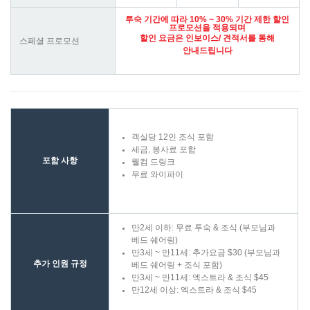
투숙 기간에 따라 10% ~ 30% 기간 제한 할인
프로모션을 적용되며
할인 요금은 인보이스/ 견적서를 통해
스페셜 프로모션
안내드립니다
객실당 12인 조식 포함
세금, 봉사료 포함
포함 사항
웰컴 드링크
무료 와이파이
만2세 이하: 무료 투숙 & 조식 (부모님과
베드 쉐어링)
만3세 ~ 만11세: 추가요금 $30 (부모님과
추가 인원 규정
베드 쉐어링 + 조식 포함)
만3세 ~ 만11세: 엑스트라 & 조식 $45
만12세 이상: 엑스트라 & 조식 $45