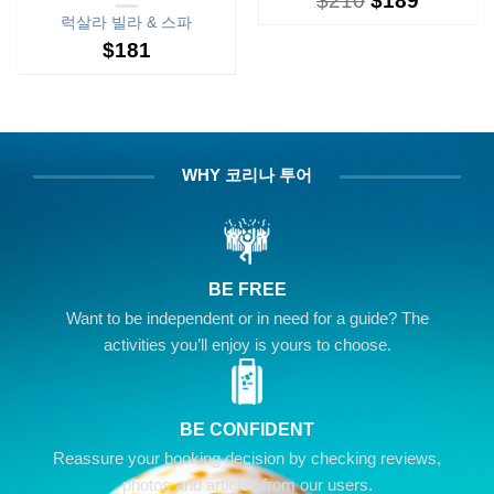
$
210
$
189
럭살라 빌라 & 스파
$
181
WHY 코리나 투어
BE FREE
Want to be independent or in need for a guide? The
activities you’ll enjoy is yours to choose.
BE CONFIDENT
Reassure your booking decision by checking reviews,
photos and articles from our users.