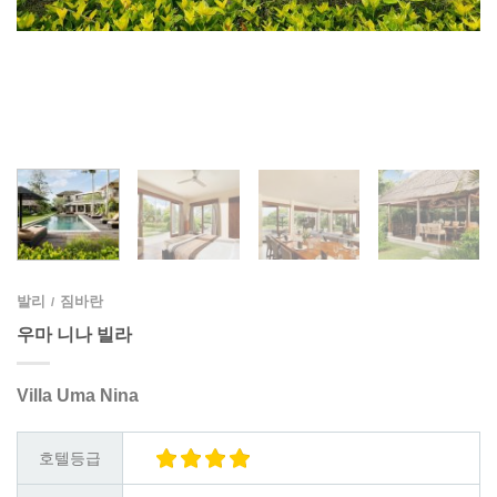
발리
짐바란
/
우마 니나 빌라
Villa Uma Nina
호텔등급