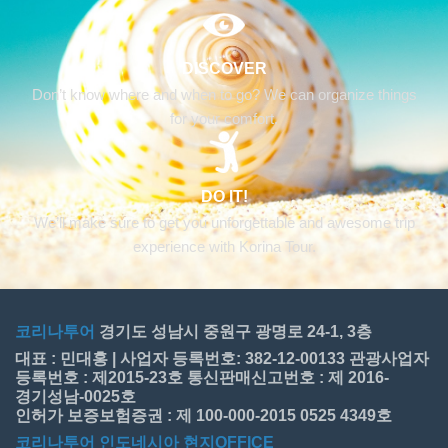
DISCOVER
Don’t know where and when to go? We can organize things
for your comfort.
DO IT!
We’ll make sure to get you unforgettable and awesome trip
experience with Korina Tour.
코리나투어
경기도 성남시 중원구 광명로 24-1, 3층
대표 : 민대홍 | 사업자 등록번호: 382-12-00133 관광사업자
등록번호 : 제2015-23호 통신판매신고번호 : 제 2016-
경기성남-0025호
인허가 보증보험증권 : 제 100-000-2015 0525 4349호
코리나투어 인도네시아 현지OFFICE