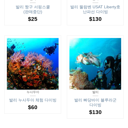
발리 짱구 서핑스쿨
발리 뚤람벤 USAT Liberty호
(판매중단)
난파선 다이빙
$
25
$
130
누사두아
발리
발리 누사두아 체험 다이빙
발리 빠당바이 블루라군
다이빙
$
60
$
130