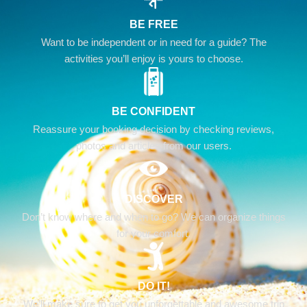
BE FREE
Want to be independent or in need for a guide? The
activities you’ll enjoy is yours to choose.
BE CONFIDENT
Reassure your booking decision by checking reviews,
photos and articles from our users.
DISCOVER
Don’t know where and when to go? We can organize things
for your comfort.
DO IT!
We’ll make sure to get you unforgettable and awesome trip