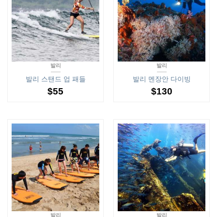
발리
발리
발리 스탠드 업 패들
발리 멘장안 다이빙
$
55
$
130
발리
발리