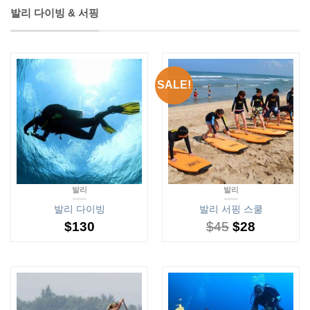
발리 다이빙 & 서핑
SALE!
발리
발리
발리 다이빙
발리 서핑 스쿨
$
130
$
45
$
28