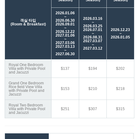
Season)
Season)
Season)
2026.01.06
~
2026.03.16
객실 타입
2026.06.30
~
(
Room & Breakfast)
2026.09.01
2026.03.25
~
2026.07.01
2026.12.23
2026.12.22
~
~
2027.01.06
2026.08.31
2026.01.05
~
2027.03.07
2027.03.06
~
2027.03.13
2027.03.12
~
2027.06.30
Royal One Bedroom
Villa with Private Pool
$137
$194
$202
and Jacuzzi
Grand One Bedroom
Rice field View Villa
$153
$210
$218
with Private Pool and
Jacuzzi
Royal Two Bedroom
Villa with Private Pool
$251
$307
$315
and Jacuzzi