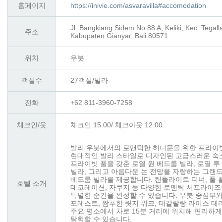
홈페이지
https://inivie.com/asvaravilla#accomodation
Jl. Bangkiang Sidem No.88 A, Keliki, Kec. Tegall
주소
Kabupaten Gianyar, Bali 80571
위치
우붓
객실수
27객실/빌라
전화
+62 811-3960-7258
체크인/웃
체크인 15:00/ 체크아웃 12:00
발리 우붓에서의 로맨틱한 허니문을 위한 프라이빗
현대적인 발리 스타일로 디자인된 고급스러운 숙
프라이빗 풀을 갖춘 로열 원 베드룸 빌라, 로열 투
빌라, 그리고 아름다운 논 전망을 자랑하는 그랜드
베드룸 빌라를 제공합니다. 캔들라이트 디너, 풀 
호텔 소개
데코레이션, 자쿠지 등 다양한 로맨틱 서프라이즈
특별한 순간을 완성할 수 있습니다. 우붓 중심부와
포레스트, 짬푸한 릿지 워크, 테갈랄랑 라이스 테
주요 명소에서 차로 15분 거리에 위치해 편리하
탐험할 수 있습니다.