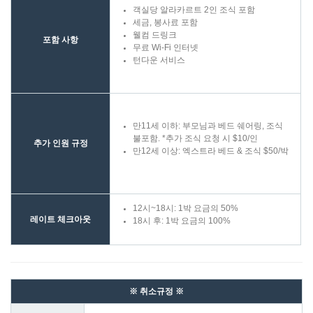
객실당 알라카르트 2인 조식 포함
세금, 봉사료 포함
웰컴 드링크
포함 사항
무료 Wi-Fi 인터넷
턴다운 서비스
만11세 이하: 부모님과 베드 쉐어링, 조식
불포함. *추가 조식 요청 시 $10/인
추가 인원 규정
만12세 이상: 엑스트라 베드 & 조식 $50/박
12시~18시: 1박 요금의 50%
레이트 체크아웃
18시 후: 1박 요금의 100%
※ 취소규정 ※