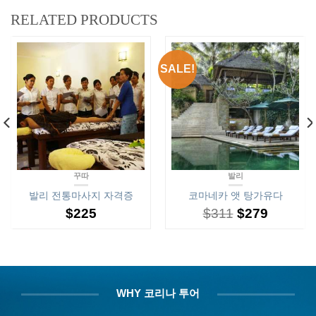
RELATED PRODUCTS
SALE!
꾸따
발리
발리 전통마사지 자격증
코마네카 앳 탕가유다
$
225
$
311
$
279
WHY 코리나 투어