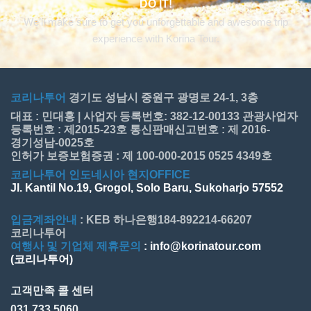
DO IT!
We’ll make sure to get you unforgettable and awesome trip
experience with Korina Tour.
코리나투어
경기도 성남시 중원구 광명로 24-1, 3층
대표 : 민대홍 | 사업자 등록번호: 382-12-00133 관광사업자
등록번호 : 제2015-23호 통신판매신고번호 : 제 2016-
경기성남-0025호
인허가 보증보험증권 : 제 100-000-2015 0525 4349호
코리나투어 인도네시아 현지OFFICE
Jl. Kantil No.19, Grogol, Solo Baru, Sukoharjo 57552
입금계좌안내
: KEB 하나은행184-892214-66207
코리나투어
여행사 및 기업체 제휴문의
: info@korinatour.com
(코리나투어)
고객만족 콜 센터
031.733.5060