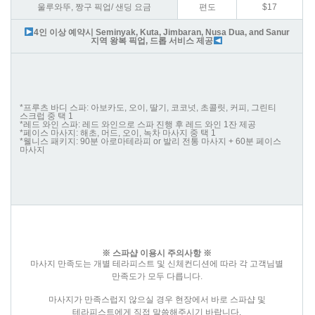
울루와뚜, 짱구 픽업/ 샌딩 요금
편도
$17
4인 이상 예약시 Seminyak, Kuta, Jimbaran, Nusa Dua, and Sanur
지역 왕복 픽업, 드롭 서비스 제공
*프루츠 바디 스파: 아보카도, 오이, 딸기, 코코넛, 초콜릿, 커피, 그린티
스크럽 중 택 1
*레드 와인 스파: 레드 와인으로 스파 진행 후 레드 와인 1잔 제공
*페이스 마사지: 해초, 머드, 오이, 녹차 마사지 중 택 1
*웰니스 패키지: 90분 아로마테라피 or 발리 전통 마사지 + 60분 페이스
마사지
※ 스파샵 이용시 주의사항 ※
마사지 만족도는 개별 테라피스트 및 신체컨디션에 따라 각 고객님별
만족도가 모두 다릅니다.
마사지가 만족스럽지 않으실 경우 현장에서 바로 스파샵 및
테라피스트에게 직접 말씀해주시기 바랍니다.