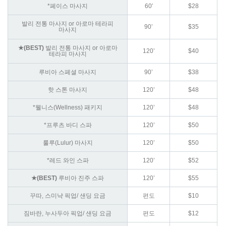
*페이스 마사지
60′
$28
발리 전통 마사지 or 아로마 테라피
90’
$35
마사지
★(BEST)
발리 전통 마사지 or 아로마
120’
$40
테라피 마사지
루비아 스페셜 마사지
90’
$38
핫 스톤 마사지
120’
$48
*웰니스(Wellness) 패키지
120’
$48
*프루츠 바디 스파
120’
$50
룰루(Lulur) 마사지
120’
$50
*레드 와인 스파
120’
$52
★(BEST)
루비아 진주 스파
120’
$55
꾸따, 스미냑 픽업/ 샌딩 요금
편도
$10
짐바란, 누사두아 픽업/ 샌딩 요금
편도
$12