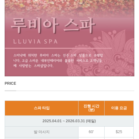
PRICE
진행 시간
스파 타입
이용 요금
(분)
2025.04.01 ~ 2026.03.31
(매일)
발 마사지
60’
$25