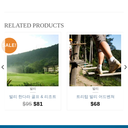
RELATED PRODUCTS
SALE!
발리
발리
발리 한다라 골프 & 리조트
트리탑 발리 어드벤쳐
$
95
$
81
$
68