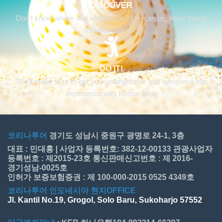
DISCOVER
Don’t know where and when to go? We can organize things
for your comfort.
DO IT!
We’ll make sure to get you unforgettable and awesome trip
experience with Korina Tour.
코리나투어
경기도 성남시 중원구 광명로 24-1, 3층
대표 : 민대홍 | 사업자 등록번호: 382-12-00133 관광사업자
등록번호 : 제2015-23호 통신판매신고번호 : 제 2016-
경기성남-0025호
인허가 보증보험증권 : 제 100-000-2015 0525 4349호
코리나투어 인도네시아 현지OFFICE
Jl. Kantil No.19, Grogol, Solo Baru, Sukoharjo 57552