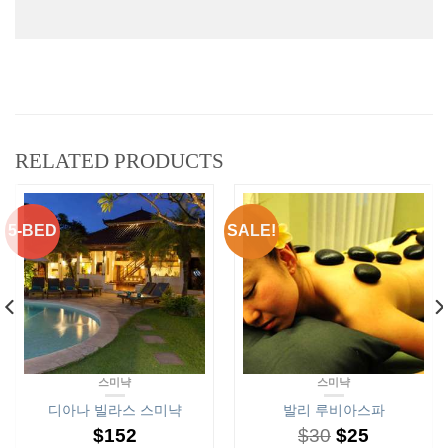
RELATED PRODUCTS
5-BED
SALE!
스미냑
스미냑
디아나 빌라스 스미냑
발리 루비아스파
$
152
$
30
$
25