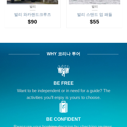
발리
발리
발리 와카랜드크루즈
발리 스탠드 업 패들
$
90
$
55
WHY 코리나 투어
BE FREE
Want to be independent or in need for a guide? The
activities you’ll enjoy is yours to choose.
BE CONFIDENT
Reassure your booking decision by checking reviews,