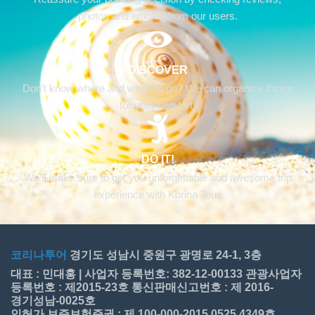
photos and articles from our users.
DISCOVER
Don’t know where and when to go? We can organize things
for your comfort.
DO IT!
We’ll make sure to get you unforgettable and awesome trip
experience with Korina Tour.
코리나투어
경기도 성남시 중원구 광명로 24-1, 3층
대표 : 민대홍 | 사업자 등록번호: 382-12-00133 관광사업자
등록번호 : 제2015-23호 통신판매신고번호 : 제 2016-
경기성남-0025호
인허가 보증보험증권 : 제 100-000-2015 0525 4349호