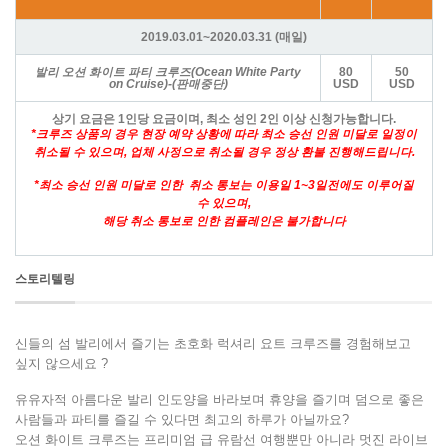
2019.03.01~2020.03.31 (매일)
발리 오션 화이트 파티 크루즈(Ocean White Party
80
50
on Cruise)-
(판매중단)
USD
USD
상기 요금은 1인당 요금이며, 최소 성인 2인 이상 신청가능합니다.
*크루즈 상품의 경우 현장 예약 상황에 따라 최소 승선 인원 미달로 일정이
취소될 수 있으며, 업체 사정으로 취소될 경우 정상 환불 진행해드립니다.
*최소 승선 인원 미달로 인한 취소 통보는 이용일 1~3일전에도 이루어질
수 있으며,
해당 취소 통보로 인한 컴플레인은 불가합니다
스토리텔링
신들의 섬 발리에서 즐기는 초호화 럭셔리 요트 크루즈를 경험해보고
싶지 않으세요 ?
유유자적 아름다운 발리 인도양을 바라보며 휴양을 즐기며 덤으로 좋은
사람들과 파티를 즐길 수 있다면 최고의 하루가 아닐까요?
오션 화이트 크루즈는 프리미엄 급 유람선 여행뿐만 아니라 멋진 라이브