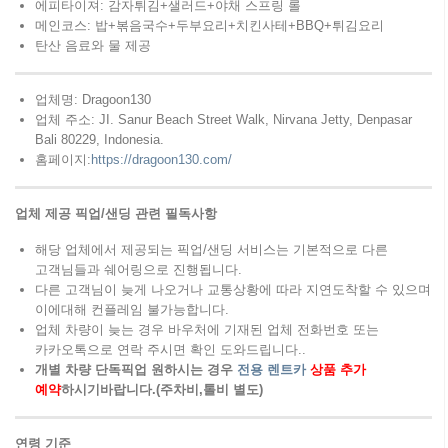
에피타이져: 감자튀김+샐러드+야채 스프링 롤
메인코스: 밥+볶음국수+두부요리+치킨사테+BBQ+튀김요리
탄산 음료와 물 제공
업체명: Dragoon130
업체 주소: JI. Sanur Beach Street Walk, Nirvana Jetty, Denpasar
Bali 80229, Indonesia.
홈페이지:
https://dragoon130.com/
업체 제공 픽업/샌딩 관련 필독사항
해당 업체에서 제공되는 픽업/샌딩 서비스는 기본적으로 다른
고객님들과 쉐어링으로 진행됩니다.
다른 고객님이 늦게 나오거나 교통상황에 따라 지연도착할 수 있으며
이에대해 컨플레임 불가능합니다.
업체 차량이 늦는 경우 바우처에 기재된 업체 전화번호 또는
카카오톡으로 연락 주시면 확인 도와드립니다..
개별 차량 단독픽업 원하시는 경우
전용 렌트카
상품 추가
예약
하시기바랍니다.(주차비,톨비 별도)
연령
기준