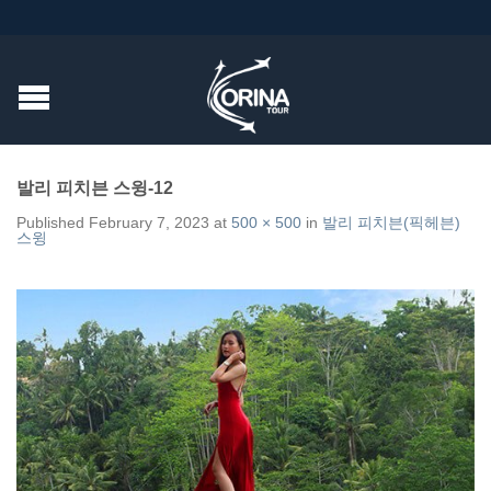
발리 피치븐 스윙-12
Published
February 7, 2023
at
500 × 500
in
발리 피치븐(픽헤븐)
스윙